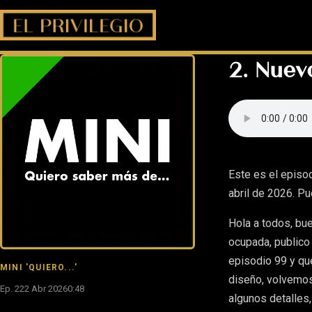
2. Nuev
Este es el episo
abril de 2026. P
Hola a todos, bu
ocupada, publico 
episodio 99 y qu
MINI 'QUIERO...'
diseño, volvemos 
Ep. 2
22 Abr 2026
0:48
algunos detalle