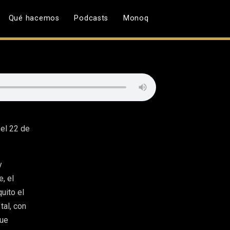
Qué hacemos
Podcasts
Monoq
 el 22 de
y
, el
uito el
tal, con
que