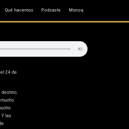
Qué hacemos
Podcasts
Monoq
 el 24 de
 destino.
 mucho.
mucho
 Y las
de