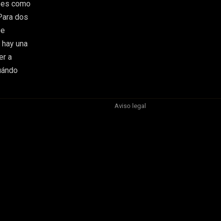
e es como
Para dos
De
 hay una
er a
cuándo
Aviso legal