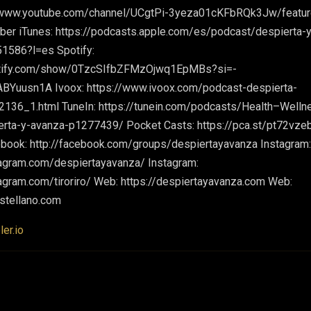
//www.youtube.com/channel/UCgtPi-3yeza01cKFbRQk3Jw/featu
er iTunes: https://podcasts.apple.com/es/podcast/despierta-y
1586?l=es Spotify:
potify.com/show/0TzcSIfbZFMzOjwq1EpMBs?si=-
uusn1A Ivoox: https://www.ivoox.com/podcast-despierta-
136_1.html TuneIn: https://tunein.com/podcasts/Health–Welln
rta-y-avanza-p1277439/ Pocket Casts: https://pca.st/pt72vze
book: http://facebook.com/groups/despiertayavanza Instagram:
tagram.com/despiertayavanza/ Instagram:
agram.com/tiroriro/ Web: https://despiertayavanza.com Web:
stellano.com
er.io