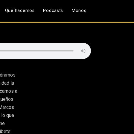
Qué hacemos
Podcasts
Monoq
viéramos
idad la
icamos a
equeños
 Marcos
 lo que
ame
íbete: