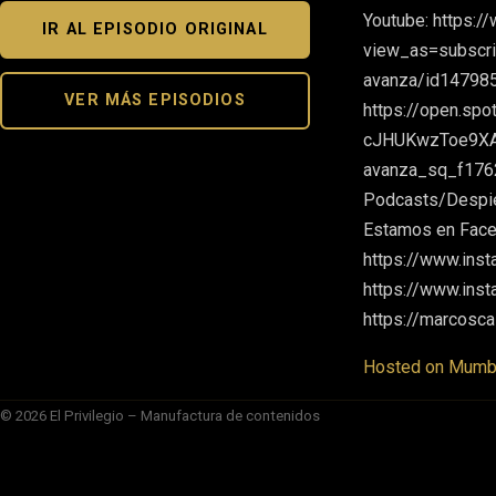
Youtube: https:
IR AL EPISODIO ORIGINAL
view_as=subscrib
avanza/id147985
VER MÁS EPISODIOS
https://open.s
cJHUKwzToe9XABY
avanza_sq_f1762
Podcasts/Despie
Estamos en Face
https://www.ins
https://www.inst
https://marcosca
Hosted on Mumbl
© 2026 El Privilegio – Manufactura de contenidos