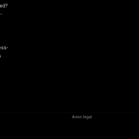
red?
-
ess-
b
Aviso legal