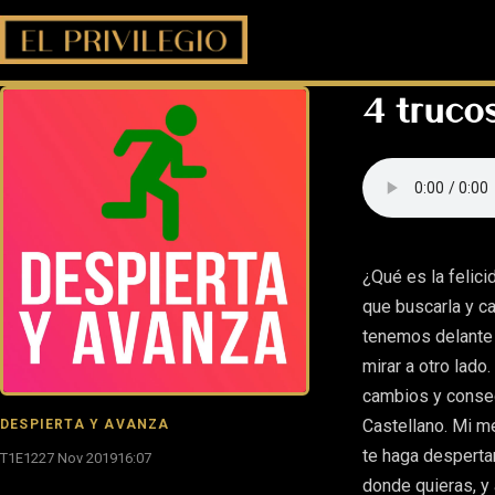
4 trucos
¿Qué es la felic
que buscarla y ca
tenemos delante 
mirar a otro lado
cambios y conseg
Castellano. Mi m
DESPIERTA Y AVANZA
te haga desperta
T1E12
27 Nov 2019
16:07
donde quieras, y