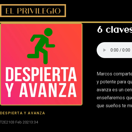
6 clave
Marcos comparte 
y potente para q
avanza es un cent
enseñaremos qué 
que sueños te mue
DESPIERTA Y AVANZA
T2E21
03 Feb 2021
3:34