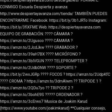
https://despiertayavanza.com/descargables/ FÓRMATE
CONMIGO Escuela Despierta y avanza:
http://www.despiertayavanza.com/tienda/ TAMBIÉN PUEDES
ENCONTRARME: Facebook: https://bit.ly/3b1JRTo Instagram:
https://bit.ly/3fiXFME Web: https://despiertayavanza.com
EQUIPO DE GRABACIÓN: ???? CÁMARA ?
https://amzn.to/2Ugusco ???? CÁMARA ?
https://amzn.to/2JcdJkw ???? GRABADOR ?
https://amzn.to/39aH7BX ???? MICRÓFONO ?
https://amzn.to/3blVGUN ???? TELEPROMPTER ?
https://amzn.to/2Udb0NW ???? SOPORTE ?
https://bit.ly/2wxJGRp ???? FOCOS ? https://amzn.to/2UdpKfC
???? CROMA ? https://amzn.to/3dmAlwm ?? TRIPODE 1 ?
https://amzn.to/2QDu7yo ?? TRIPODE 2 ?
https://amzn.to/3bohE9S ????? ORDENADOR ?
https://amzn.to/3cErwx7 Musica de Joakim Karud
(https://www.youtube.com/joakimkarud) **Cualquier consejo,