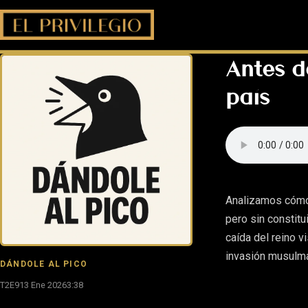
Antes d
país
Analizamos cómo
pero sin constitu
caída del reino v
invasión musulma
DÁNDOLE AL PICO
T2E9
13 Ene 2026
3:38