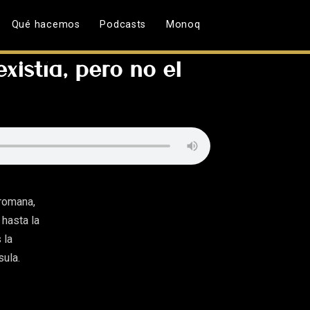
Qué hacemos
Podcasts
Monoq
istía, pero no el
romana,
 hasta la
 la
sula.