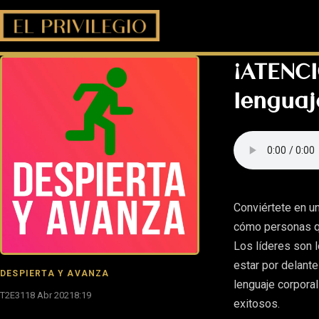
¡ATENCIÓ
lenguaj
Conviértete en u
cómo personas q
Los líderes son 
estar por delante
DESPIERTA Y AVANZA
lenguaje corpora
T2E31
18 Abr 2021
8:19
exitosos.