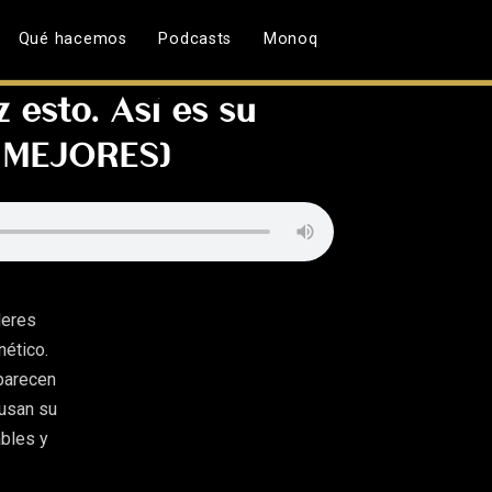
Qué hacemos
Podcasts
Monoq
 esto. Así es su
S MEJORES)
deres
ético.
 parecen
 usan su
ables y