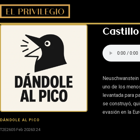
Castill
Neuschwanstein e
uno de los menos
levantada para p
se construyó, qui
evasión en la Eu
DÁNDOLE AL PICO
T2E26
05 Feb 2026
3:24