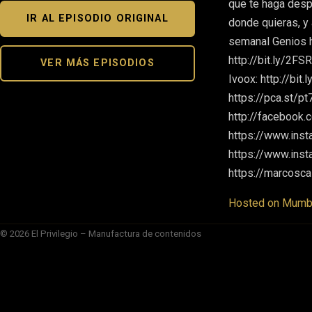
que te haga desp
IR AL EPISODIO ORIGINAL
donde quieras, y
semanal Genios h
http://bit.ly/2FS
VER MÁS EPISODIOS
Ivoox: http://bit
https://pca.st/p
http://facebook.
https://www.ins
https://www.inst
https://marcosca
Hosted on Mumbl
© 2026 El Privilegio – Manufactura de contenidos