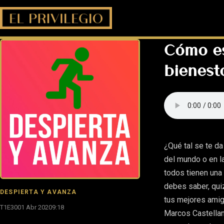
Cómo es
bienest
¿Qué tal se te da
del mundo o en l
todos tienen una
debes saber, qui
DESPIERTA Y AVANZA
tus mejores amig
T1E30
01 Abr 2020
9:18
Marcos Castellan