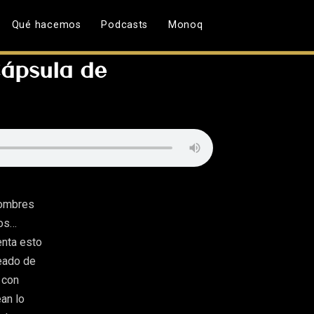
Qué hacemos
Podcasts
Monoq
Cápsula de
 hombres
ios…
enta esto
deado de
 con
an lo