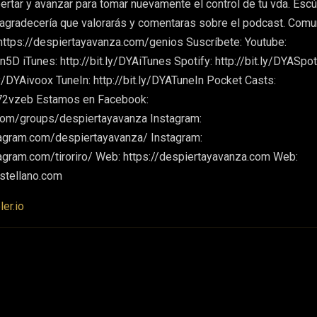
ertar y avanzar para tomar nuevamente el control de tu vda. Es
 agradecería que valorarás y comentaras sobre el podcast. Com
ttps://despiertayavanza.com/genios Suscríbete: Youtube:
Rn5D iTunes: http://bit.ly/DYAiTunes Spotify: http://bit.ly/DYASpot
.ly/DYAivoox TuneIn: http://bit.ly/DYATuneIn Pocket Casts:
t72vzeb Estamos en Facebook:
com/groups/despiertayavanza Instagram:
tagram.com/despiertayavanza/ Instagram:
agram.com/tiroriro/ Web: https://despiertayavanza.com Web:
stellano.com
er.io