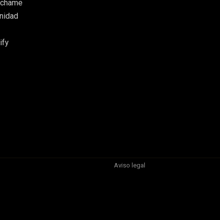
cúchame
unidad
ify
Aviso legal