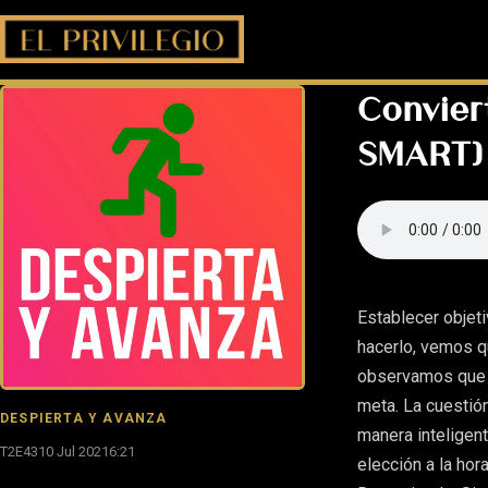
Convier
SMART)
Establecer objet
hacerlo, vemos q
observamos que a
meta. La cuestión
DESPIERTA Y AVANZA
manera inteligent
T2E43
10 Jul 2021
6:21
elección a la hor