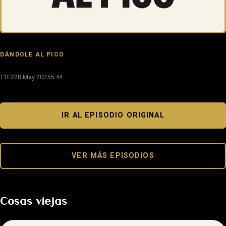
DÁNDOLE AL PICO
T1E2
28 May 2025
5:44
IR AL EPISODIO ORIGINAL
VER MÁS EPISODIOS
Cosas viejas