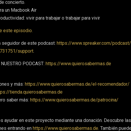
de concierto.
a un Macbook Air
roductividad: vivir para trabajar o trabajar para vivir
e este episodio.
n seguidor de este podcast:
https://www.spreaker.com/podcast/
731751/support
.
 A NUESTRO PODCAST:
https://www.quierosabermas.de
ones y más:
https://www.quierosabermas.de/el-recomendador/
tps://tienda.quierosabermas.de
ero saber más:
https://www.quierosabermas.de/patrocina/
es ayudar en este proyecto mediante una donación. Descubre las
nes entrando en
https://www.quierosabermas.de
. También pued