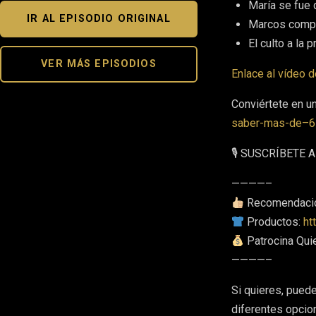
María se fue 
IR AL EPISODIO ORIGINAL
Marcos compr
El culto a la p
VER MÁS EPISODIOS
Enlace al vídeo d
Conviértete en u
saber-mas-de–6
🎙 SUSCRÍBETE
————–
Recomendaci
Productos:
ht
Patrocina Qui
————–
Si quieres, pued
diferentes opcio