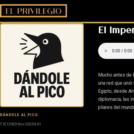
El Impe
Mucho antes de R
una red que unió 
Egipto, desde An
diplomacia, las 
pilares del mundo
DÁNDOLE AL PICO
T1E129
20 Nov 2025
4:41