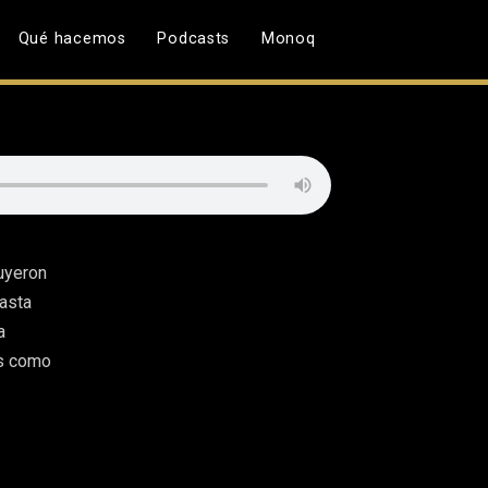
Qué hacemos
Podcasts
Monoq
uyeron
hasta
a
os como