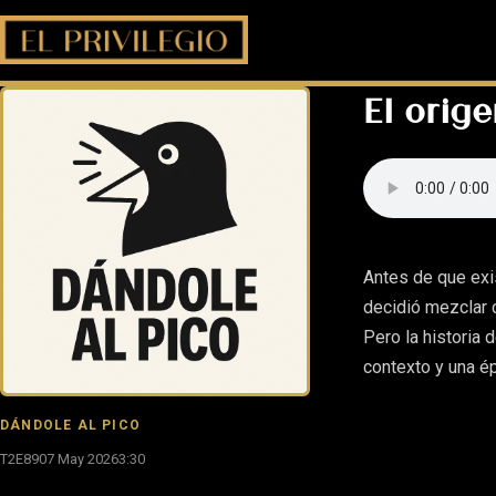
El orig
Antes de que exi
decidió mezclar c
Pero la historia 
contexto y una é
DÁNDOLE AL PICO
T2E89
07 May 2026
3:30