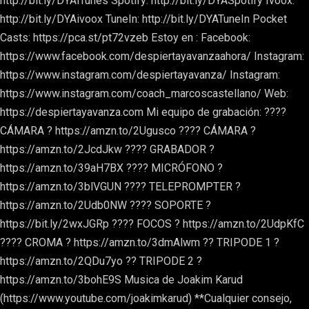
http://bit.ly/DYAiTunes Spotify: http://bit.ly/DYASpotify Ivoox:
http://bit.ly/DYAivoox TuneIn: http://bit.ly/DYATuneIn Pocket
Casts: https://pca.st/pt72vzeb Estoy en : Facebook:
https://www.facebook.com/despiertayavanzaahora/ Instagram:
https://www.instagram.com/despiertayavanza/ Instagram:
https://www.instagram.com/coach_marcoscastellano/ Web:
https://despiertayavanza.com Mi equipo de grabación: ????
CÁMARA ? https://amzn.to/2Ugusco ???? CÁMARA ?
https://amzn.to/2JcdJkw ???? GRABADOR ?
https://amzn.to/39aH7BX ???? MICRÓFONO ?
https://amzn.to/3blVGUN ???? TELEPROMPTER ?
https://amzn.to/2Udb0NW ???? SOPORTE ?
https://bit.ly/2wxJGRp ???? FOCOS ? https://amzn.to/2UdpKfC
???? CROMA ? https://amzn.to/3dmAlwm ?? TRIPODE 1 ?
https://amzn.to/2QDu7yo ?? TRIPODE 2 ?
https://amzn.to/3bohE9S Musica de Joakim Karud
(https://www.youtube.com/joakimkarud) **Cualquier consejo,