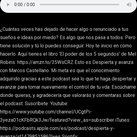
¿Cuántas veces has dejado de hacer algo o renunciado a tus
sueños e ideas por miedo? Es algo que nos pasa a todos. Pero
tiene solución y tú lo puedes conseguir. Hoy te inicio en cómo
hacerlo. Aquí tienes el libro ‘El poder de los 5 segundos’ de Mel
Robins: https://amzn.to/35WsCRZ Esto es Despierta y avanza
con Marcos Castellano. Mi meta es que el conocimiento
adquirido gracias a este podcast sea lo que te haga despertar y
avanzar para tomar nuevamente el control de tu vda. Escúchame
donde quieras, y agradecería que valorarás y comentaras sobre
el podcast. Suscríbete: Youtube:
https://www.youtube.com/channel/UCgtPi-
3yeza01cKFbRQk3Jw/featured?view_as=subscriber iTunes:
https://podcasts.apple.com/es/podcast/despierta-y-
avanza/id1479851586?l=es Spotify: