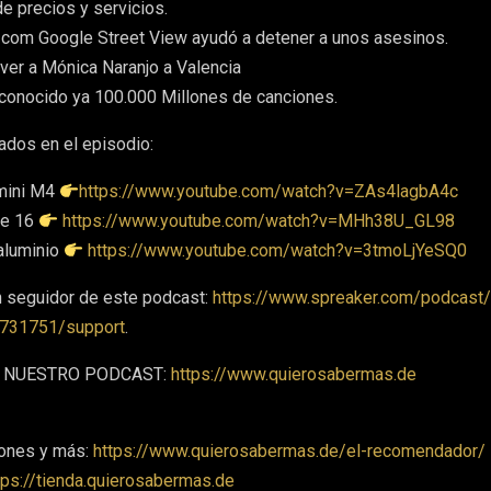
de precios y servicios.
om Google Street View ayudó a detener a unos asesinos.
er a Mónica Naranjo a Valencia
conocido ya 100.000 Millones de canciones.
dos en el episodio:
mini M4
https://www.youtube.com/watch?v=ZAs4lagbA4c
ne 16
https://www.youtube.com/watch?v=MHh38U_GL98
aluminio
https://www.youtube.com/watch?v=3tmoLjYeSQ0
n seguidor de este podcast:
https://www.spreaker.com/podcast/
731751/support
.
 A NUESTRO PODCAST:
https://www.quierosabermas.de
ones y más:
https://www.quierosabermas.de/el-recomendador/
tps://tienda.quierosabermas.de