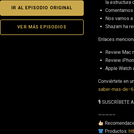
la estructura 
IR AL EPISODIO ORIGINAL
Comentamos c
Nos vamos a v
Shazam ha re
VER MÁS EPISODIOS
Enlaces menciona
Review Mac 
Review iPho
Apple Watch 
Conviértete en u
saber-mas-de–6
🎙 SUSCRÍBETE
————–
Recomendaci
Productos:
ht