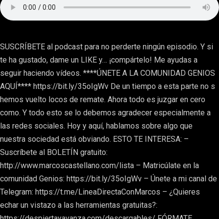
SUSCRÍBETE al podcast para no perderte ningún episodio. Y si
te ha gustado, dame un LIKE y… ¡compártelo! Me ayudas a
seguir haciendo vídeos. ****ÚNETE A LA COMUNIDAD GENIOS
AQUÍ**** https://bit.ly/35oIgWv De un tiempo a esta parte no s
hemos vuelto locos de remate. Ahora todo es juzgar en cero
como. Y todo esto se lo debemos agradecer especialmente a
las redes sociales. Hoy y aquí, hablamos sobre algo que
nuestra sociedad está obviando. ESTO TE INTERESA: –
Suscríbete al BOLETÍN gratuito:
http://www.marcoscastellano.com/lista – Matricúlate en la
comunidad Genios: https://bit.ly/35oIgWv – Únete a mi canal de
Telegram: https://t.me/LineaDirectaConMarcos – ¿Quieres
echar un vistazo a las herramientas gratuitas?:
https://despiertayavanza.com/descargables/ FÓRMATE