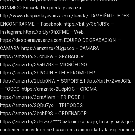
CONMIGO Escuela Despierta y avanza:
http://www.despiertayavanza.com/tienda/ TAMBIÉN PUEDES
ENCONTRARME: – Facebook: https://bit.ly/3b1JRTo –
Instagram: https://bit.ly/3fiXFME – Web:
https://despiertayavanza.com EQUIPO DE GRABACIÓN: –
CÁMARA: https://amzn.to/2Ugusco – CÁMARA:
https://amzn.to/2JcdJkw – GRABADOR:
https://amzn.to/39aH7BX – MICRÓFONO:
https://amzn.to/3blVGUN – TELEPROMPTER:
https://amzn.to/2Udb0NW – SOPORTE: https://bit.ly/2wxJGRp
– FOCOS: https://amzn.to/2UdpKfC – CROMA:
https://amzn.to/3dmAlwm – TRIPODE 1:
https://amzn.to/2QDu7yo – TRIPODE 2:
https://amzn.to/3bohE9S – ORDENADOR:
https://amzn.to/3cErwx7 ***Cualquier consejo, truco y hack que
contienen mis videos se basan en la sinceridad y la experiencia