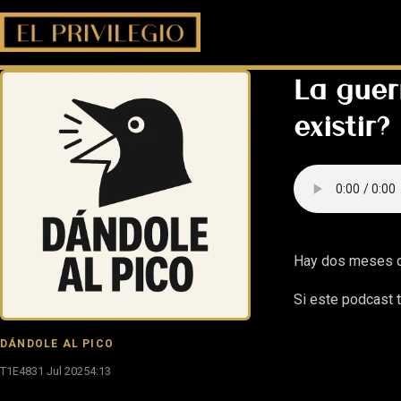
La guerr
existir?
Hay dos meses qu
Si este podcast t
DÁNDOLE AL PICO
T1E48
31 Jul 2025
4:13