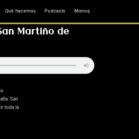
Qué hacemos
Podcasts
Monoq
 San Martiño de
ás
paña: San
ir toda la