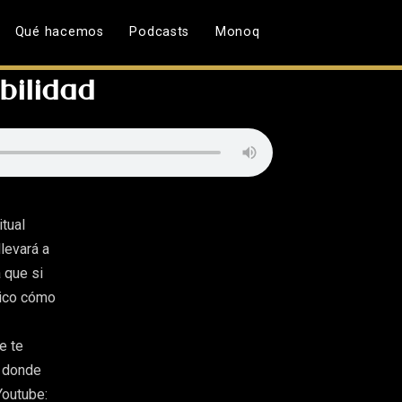
Qué hacemos
Podcasts
Monoq
bilidad
tual
levará a
 que si
lico cómo
e te
e donde
Youtube: