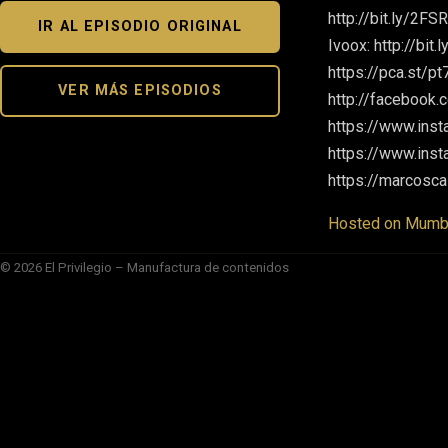
http://bit.ly/2FS
IR AL EPISODIO ORIGINAL
Ivoox: http://bit
https://pca.st/p
VER MÁS EPISODIOS
http://facebook.
https://www.ins
https://www.inst
https://marcosca
Hosted on Mumbl
© 2026 El Privilegio – Manufactura de contenidos