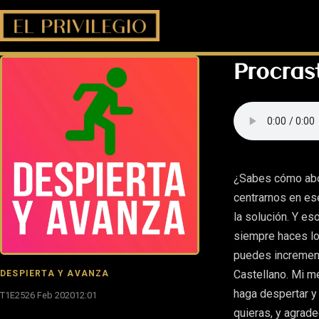
Procras
¿Sabes cómo abor
centrarnos en es
la solución. Y e
siempre haces lo
puedes increment
Castellano. Mi m
DESPIERTA Y AVANZA
haga despertar y
T1E25
26 Feb 2020
12:01
quieras, y agrade