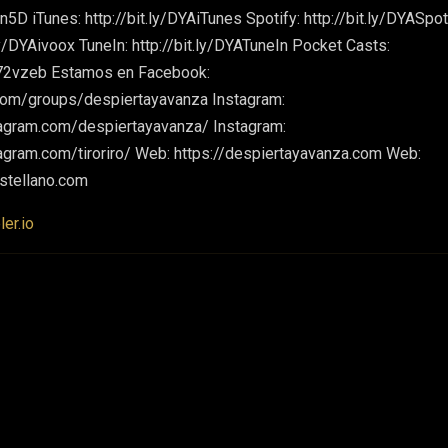
Rn5D iTunes: http://bit.ly/DYAiTunes Spotify: http://bit.ly/DYASpot
.ly/DYAivoox TuneIn: http://bit.ly/DYATuneIn Pocket Casts:
t72vzeb Estamos en Facebook:
com/groups/despiertayavanza Instagram:
tagram.com/despiertayavanza/ Instagram:
agram.com/tiroriro/ Web: https://despiertayavanza.com Web:
stellano.com
er.io