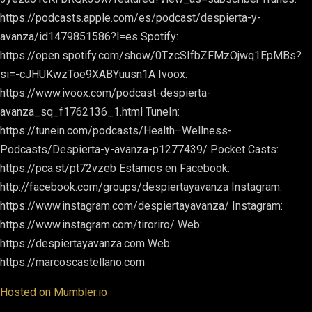
https://podcasts.apple.com/es/podcast/despierta-y-
avanza/id1479851586?l=es Spotify:
https://open.spotify.com/show/0TzcSIfbZFMzOjwq1EpMBs?
si=-cJHUKwzToe9XABYuusn1A Ivoox:
https://www.ivoox.com/podcast-despierta-
avanza_sq_f1762136_1.html TuneIn:
https://tunein.com/podcasts/Health–Wellness-
Podcasts/Despierta-y-avanza-p1277439/ Pocket Casts:
https://pca.st/pt72vzeb Estamos en Facebook:
http://facebook.com/groups/despiertayavanza Instagram:
https://www.instagram.com/despiertayavanza/ Instagram:
https://www.instagram.com/tiroriro/ Web:
https://despiertayavanza.com Web:
https://marcoscastellano.com
Hosted on Mumbler.io