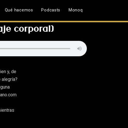
Qué hacemos
Podcasts
Monoq
aje corporal)
ien y, de
 alegría?
lguna
lano.com
mientras