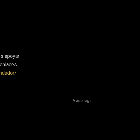
es apoyar
 enlaces
ndador/
Aviso legal