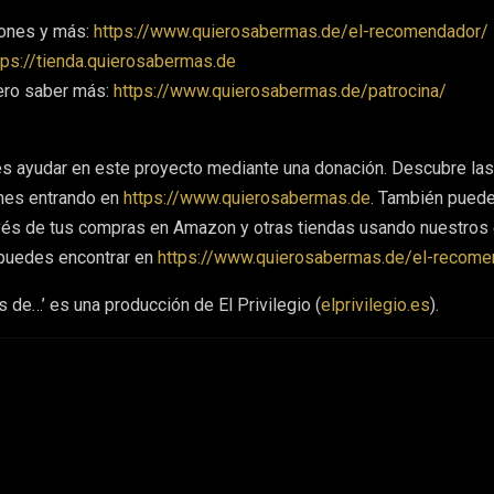
ones y más:
https://www.quierosabermas.de/el-recomendador/
tps://tienda.quierosabermas.de
ero saber más:
https://www.quierosabermas.de/patrocina/
es ayudar en este proyecto mediante una donación. Descubre las
nes entrando en
https://www.quierosabermas.de
. También pued
avés de tus compras en Amazon y otras tiendas usando nuestros
 puedes encontrar en
https://www.quierosabermas.de/el-recome
 de…’ es una producción de El Privilegio (
elprivilegio.es
).