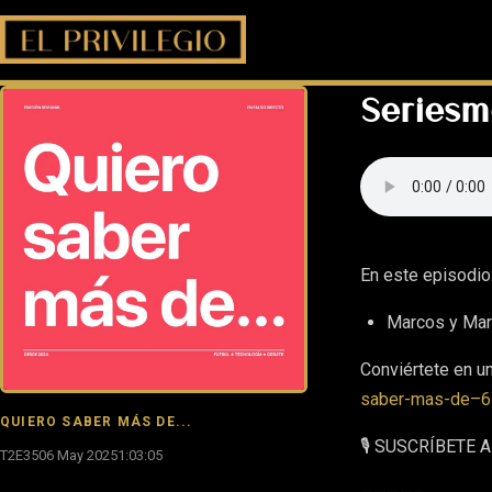
Seriesm
En este episodio
Marcos y Marí
Conviértete en u
saber-mas-de–6
QUIERO SABER MÁS DE...
🎙 SUSCRÍBETE
T2E35
06 May 2025
1:03:05