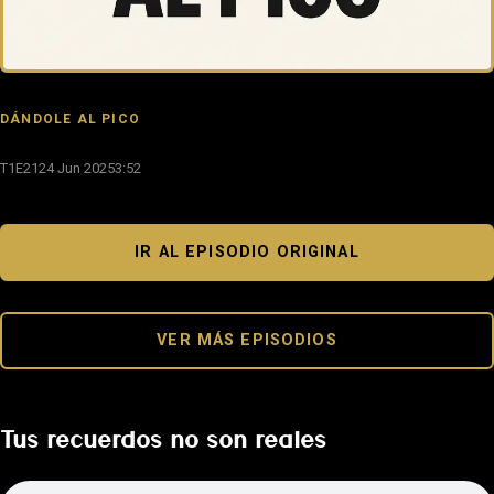
DÁNDOLE AL PICO
T1E21
24 Jun 2025
3:52
IR AL EPISODIO ORIGINAL
VER MÁS EPISODIOS
Tus recuerdos no son reales