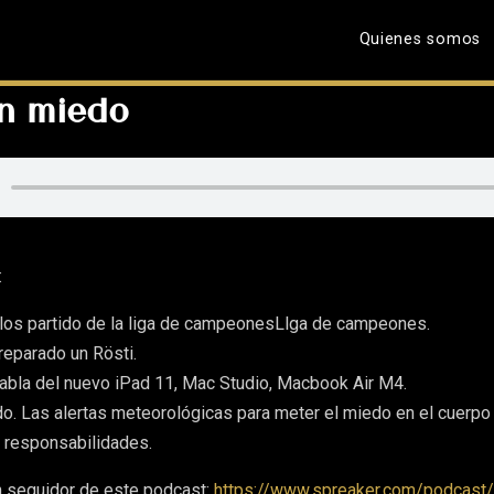
Quienes somos
on miedo
:
los partido de la liga de campeonesLlga de campeones.
reparado un Rösti.
bla del nuevo iPad 11, Mac Studio, Macbook Air M4.
do. Las alertas meteorológicas para meter el miedo en el cuerpo
s responsabilidades.
n seguidor de este podcast:
https://www.spreaker.com/podcast/