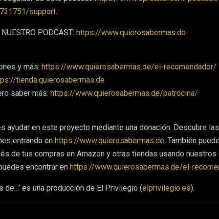
731751/support
.
 A NUESTRO PODCAST:
https://www.quierosabermas.de
ones y más:
https://www.quierosabermas.de/el-recomendador/
tps://tienda.quierosabermas.de
ero saber más:
https://www.quierosabermas.de/patrocina/
es ayudar en este proyecto mediante una donación. Descubre las
nes entrando en
https://www.quierosabermas.de
. También pued
avés de tus compras en Amazon y otras tiendas usando nuestros
 puedes encontrar en
https://www.quierosabermas.de/el-recome
 de…’ es una producción de El Privilegio (
elprivilegio.es
).