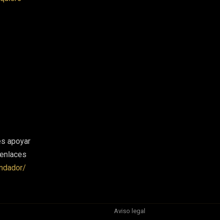
es apoyar
 enlaces
ndador/
Aviso legal