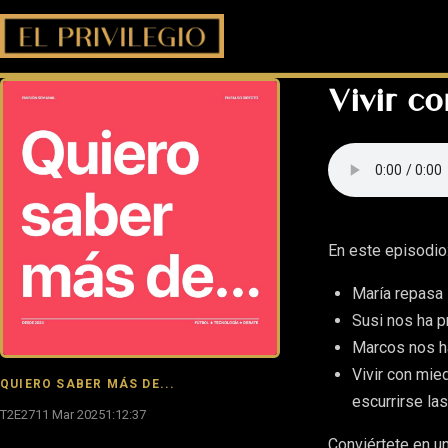
Vivir c
En este episodio
María repasa 
Susi nos ha p
Marcos nos ha
Vivir con mie
QUIERO SABER MÁS DE...
escurrirse la
T2E27
11 Mar 2025
1:12:37
Conviértete en u